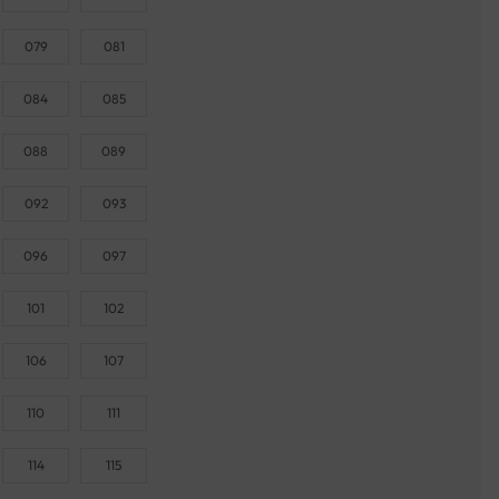
079
081
084
085
088
089
092
093
096
097
101
102
106
107
110
111
114
115