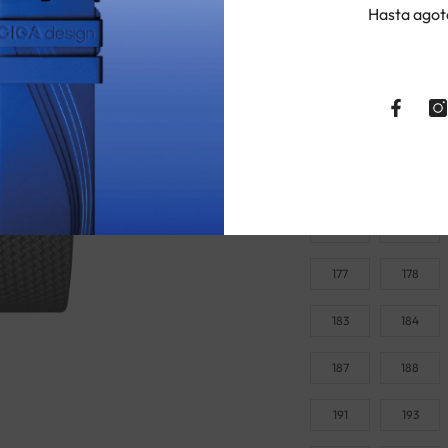
Hasta agot
157
158
161
162
165
166
169
170
173
174
177
178
183
184
187
188
191
193