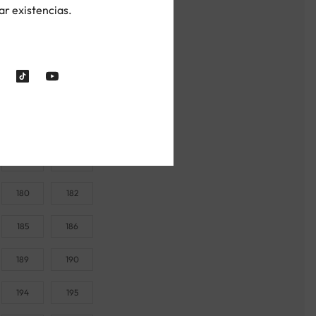
ar existencias.
159
160
163
164
167
168
171
172
175
176
180
182
185
186
189
190
194
195