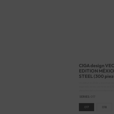
CIGA design VE
EDITION MÉXICO
STEEL (300 pie
Un debut en 2026 y el primer e
inspirado en las carreras de CI
disciplina del automovilismo e
minimalista — para aquellos que
SERIES:
017
el impulso y el movimiento con i
017
018