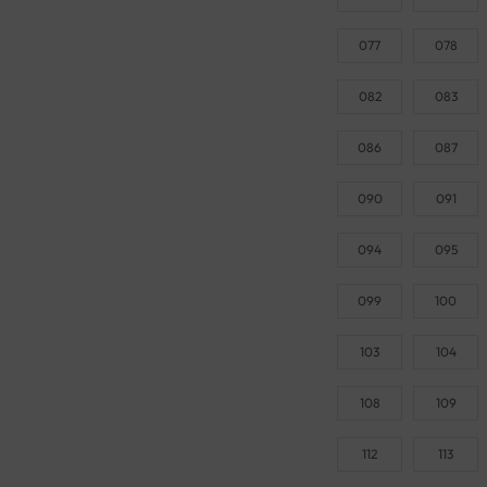
077
078
082
083
086
087
090
091
094
095
099
100
103
104
108
109
112
113