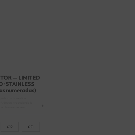
CTOR — LIMITED
 · STAINLESS
zas numeradas)
squeleto automático
GA design, traduciendo la
n una forma mecánica
 valoran el control sobre
ntención.
019
021