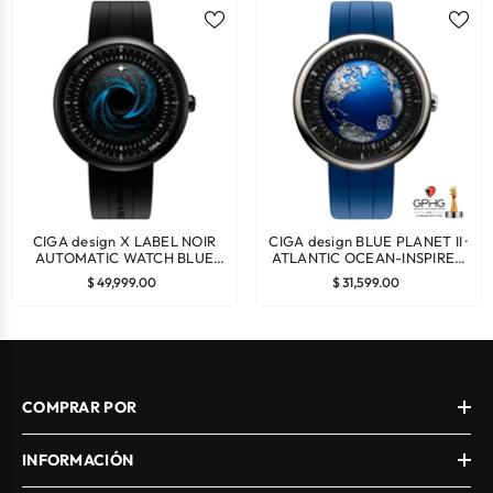
CIGA design X LABEL NOIR
CIGA design BLUE PLANET II ·
AUTOMATIC WATCH BLUE
ATLANTIC OCEAN-INSPIRED
PLANET II · BLACK STAR
AUTOMATIC WATCH
$ 49,999.00
$ 31,599.00
EDITION
¡NO TE QUEDES SIN TU
COMPRAR POR
REGALO!
INFORMACIÓN
Obtén una correa de regalo en