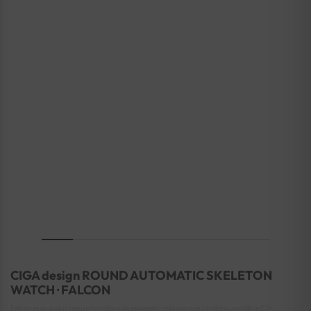
CIGA design ROUND AUTOMATIC SKELETON
WATCH · FALCON
Falcon es un audaz reloj automático de esqueleto redondo que combina un calibre CD-