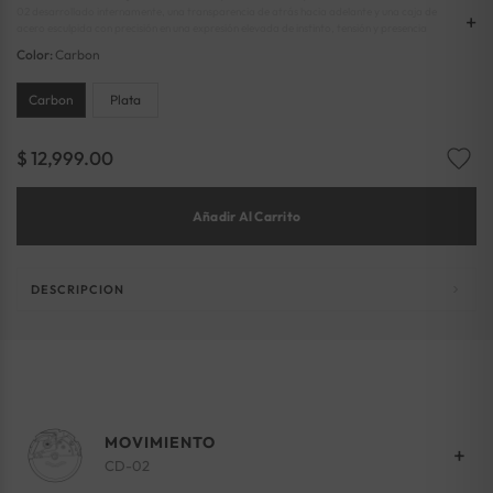
02 desarrollado internamente, una transparencia de atrás hacia adelante y una caja de
acero esculpida con precisión en una expresión elevada de instinto, tensión y presencia
mecánica.
Color:
Carbon
Carbon
Plata
$ 12,999.00
Añadir Al Carrito
DESCRIPCION
MOVIMIENTO
+
CD-02