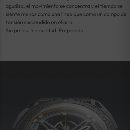
agudiza, el movimiento se concentra y el tiempo se
Precisión: -15 a +30 s/día
siente menos como una línea que como un campo de
Índice: Aplicado
tensión suspendido en el aire.
Sin prisas. Sin quietud. Preparado.